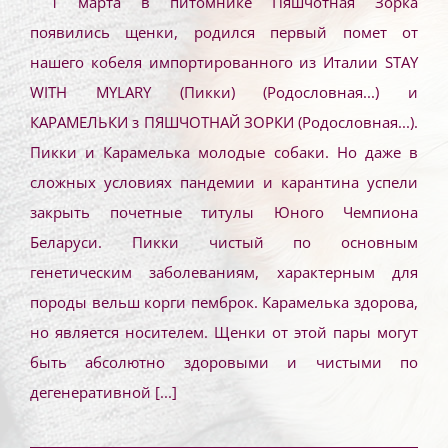
1 марта в питомнике Пяшчотная Зорка
появились щенки, родился первый помет от
нашего кобеля импортированного из Италии STAY
WITH MYLARY (Пикки) (Родословная...) и
КАРАМЕЛЬКИ з ПЯШЧОТНАЙ ЗОРКИ (Родословная...).
Пикки и Карамелька молодые собаки. Но даже в
сложных условиях пандемии и карантина успели
закрыть почетные титулы Юного Чемпиона
Беларуси. Пикки чистый по основным
генетическим заболеваниям, характерным для
породы вельш корги пемброк. Карамелька здорова,
но является носителем. Щенки от этой пары могут
быть абсолютно здоровыми и чистыми по
дегенеративной
[...]