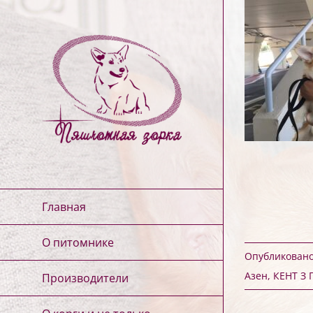
Skip
to
content
Главная
О питомнике
Опубликовано 
Азен
,
КЕНТ З
Производители