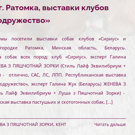
г. Ратомка, выставки клубов
одружество»
мы посетили выставки собак клубов «Сириус» и
городке Ратомка, Минская область, Беларусь.
а собак всех пород: клуб «Сириус», эксперт Галина
НЕВА З ПЯШЧОТНАЙ ЗОРКИ (Стиль Лайф Эквилибриум +
 - отлично, САС, ЛС, ЛПП. Республиканская выставка
Содружество», эксперт Галина Жук (Беларусь) ЖЕНЕВА З
ь Лайф Эквилибриум + Луша з Пяшчотнай Зорки) -
ская выставка пастушьих и скотогонных собак,
[...]
ВА З ПЯШЧОТНАЙ ЗОРКИ
,
КЕНТ
Читать дальше