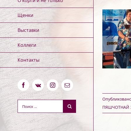
О корги и не только
Щенки
Выставки
Коллеги
Контакты
Facebook
Vk
Instagram
Email
Опубликовано 
Результат
ПЯШЧОТНАЙ 
поиска: