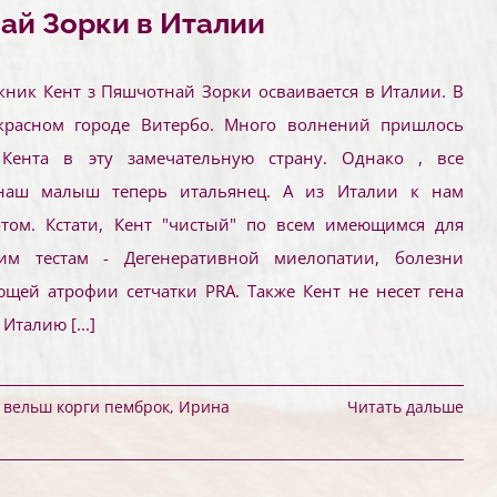
ай Зорки в Италии
ник Кент з Пяшчотнай Зорки осваивается в Италии. В
екрасном городе Витербо. Много волнений пришлось
Кента в эту замечательную страну. Однако , все
наш малыш теперь итальянец. А из Италии к нам
потом. Кстати, Кент "чистый" по всем имеющимся для
им тестам - Дегенеративной миелопатии, болезни
щей атрофии сетчатки PRA. Также Кент не несет гена
в Италию
[...]
,
вельш корги пемброк
,
Ирина
Читать дальше