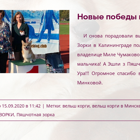
Новые победы 
И снова порадовали в
Зорки в Калининграде по
владелице Миле Чумаковой
мальчика! А Эшли з Пяшч
Ура!!! Огромное спасибо
Минковой.
15.09.2020 в 11:42
|
Метки:
вельш корги
,
вельш корги в Минск
ЗОРКИ
,
Пяшчотная зорка