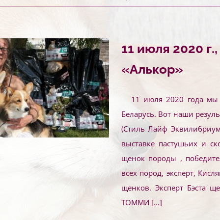
11 июля 2020 г.
«Алькор»
11 июля 2020 года мы 
Беларусь. Вот наши резул
(Стиль Лайф Эквилибриум
выставке пастушьих и ско
щенок породы , победите
всех пород, эксперт, Кисл
щенков. Эксперт Бэста щ
ТОММИ
[...]