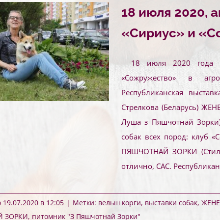
18 июля 2020, а
«Сириус» и «С
18 июля 2020 года 
«Сожружество» в агро
Республиканская выставк
Стрелкова (Беларусь) ЖЕ
Луша з Пяшчотнай Зорки)
собак всех пород: клуб «
ПЯШЧОТНАЙ ЗОРКИ (Стил
отлично, САС. Республикан
19.07.2020 в 12:05
|
Метки:
вельш корги
,
выставки собак
,
ЖЕНЕ
Й ЗОРКИ
,
питомник "З Пяшчотнай Зорки"