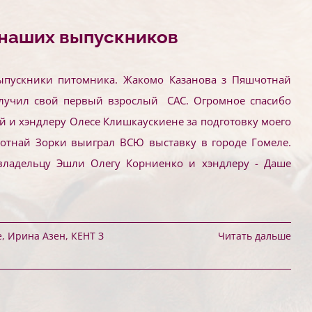
наших выпускников
ыпускники питомника. Жакомо Казанова з Пяшчотнай
лучил свой первый взрослый САС. Огромное спасибо
 и хэндлеру Олесе Клишкаускиене за подготовку моего
отнай Зорки выиграл ВСЮ выставку в городе Гомеле.
 владельцу Эшли Олегу Корниенко и хэндлеру - Даше
е
,
Ирина Азен
,
КЕНТ З
Читать дальше