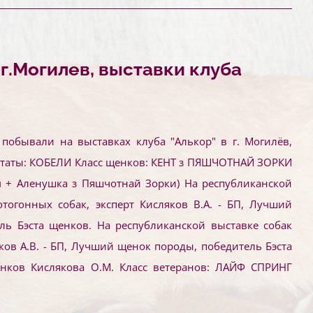
, г.Могилев, выставки клуба
побывали на выставках клуба "Алькор" в г. Могилёв,
ьтаты: КОБЕЛИ Класс щенков: КЕНТ з ПЯШЧОТНАЙ ЗОРКИ
 + Аленушка з Пяшчотнай Зорки) На республиканской
тогонных собак, эксперт Кисляков В.А. - БП, Лучший
ль Бэста щенков. На республиканской выставке собак
яков А.В. - БП, Лучший щенок породы, победитель Бэста
енков Кислякова О.М. Класс ветеранов: ЛАЙФ СПРИНГ