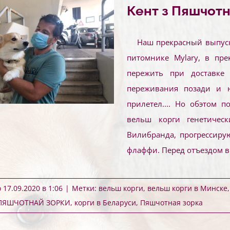
Кент з Пяшчотн
Наш прекрасный выпуск
питомнике Mylary, в пр
пережить при доставке 
переживания позади и 
прилетел.... Но обэтом 
вельш корги генетическ
Вилибранда, прогрессирую
флаффи. Перед отъездом 
17.09.2020 в 1:06
|
Метки:
вельш корги
,
вельш корги в Минске
 ПЯШЧОТНАЙ ЗОРКИ
,
корги в Беларуси
,
Пяшчотная зорка