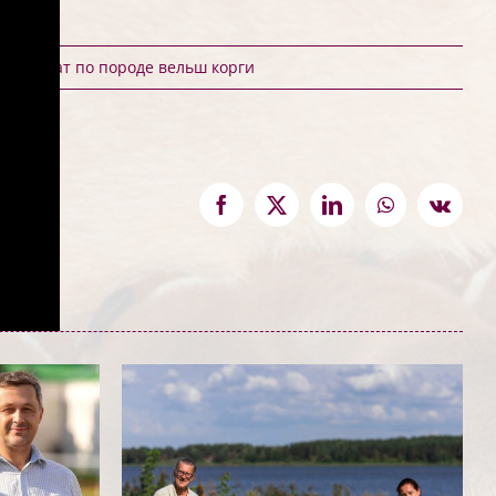
емпионат по породе вельш корги
Facebook
X
LinkedIn
WhatsApp
Vk