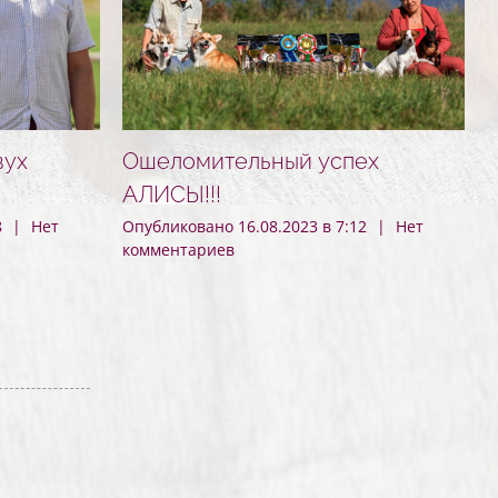
вух
Ошеломительный успех
АЛИСЫ!!!
8
|
Нет
Опубликовано 16.08.2023 в 7:12
|
Нет
О
комментариев
к