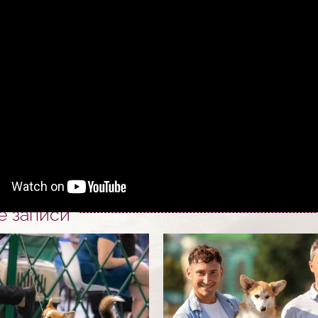
27.12.2021 в 6:07
|
Метки:
выставки собак
,
чемпионат корги
,
ч
понравилось, поделитесь!
е записи