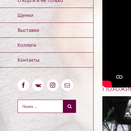
О корги и не только
Щенки
Опубликовано 
Выставки
Коллеги
Если Вам 
Контакты
Похожи
Facebook
Vk
Instagram
Email
Результат
поиска: